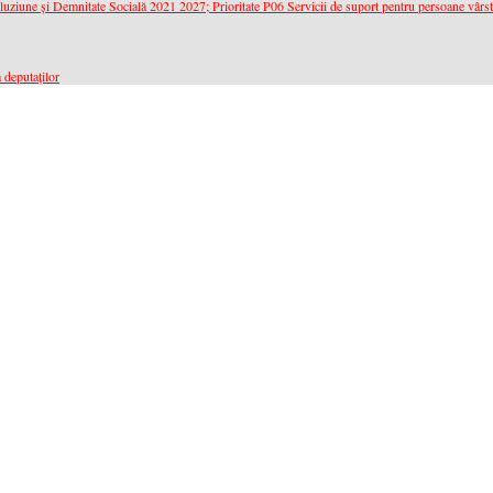
cluziune și Demnitate Socială 2021 2027; Prioritate P06 Servicii de suport pentru persoane vârs
 deputaților