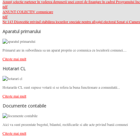
Anunț selectie partener în vederea depunerii unei cereri de finanțare în cadrul Programului In
pdf
ANUNT COLECTIV comunicare
pdf
Nr 143 Dispozitie privind stabilirea locurilor speciale pentru afişajul electoral Senat si Camera
Aparatul primarului
Primarul are in subordinea sa un aparat propriu ce comunica cu locuitorii comunei....
Citeste mai mult
Hotarari CL
Hotararile CL sunt supuse votarii si se refera la buna functionare a comunitatii...
Citeste mai mult
Documente contabile
Aici va sunt prezentate bugetul, bilantul, rectificarile si alte acte privind banii comunei
Citeste mai mult