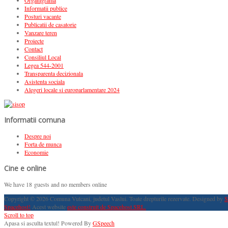
Organigrama
Informatii publice
Posturi vacante
Publicatii de casatorie
Vanzare teren
Proiecte
Contact
Consiliul Local
Legea 544-2001
Transparenta decizionala
Asistenta sociala
Alegeri locale si europarlamentare 2024
Informatii comuna
Despre noi
Forta de munca
Economie
Cine e online
We have 18 guests and no members online
Copyright © 2026 Comuna Vutcani, judetul Vaslui. Toate drepturile rezervate. Designed by
S
Spacehost!
Acest website
este construit de Spacehost SRL.
Scroll to top
Apasa si asculta textul!
Powered By
GSpeech