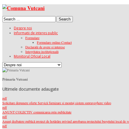
Search
Despre noi
Informatii de interes public
Formulare
Formulare online-Contact
Declaratii de avere si interese
Integritatea instituţională
Monitorul Oficial Local
Primaria Vutcani
Ultimele documente adaugate
pdf
Solicitare depunere oferte Servicii furnizare si montaj sistem supraveghere video
pdf
ANUNT COLECTIV comunicarea prin publicitate
pdf
Anunț dezbatere publică proiect de hotărâre privind aprobarea proiectului bugetului local de ve
pdf