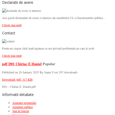
Declaratii de avere
Aici gasiti declaratiile de avere si interese ale membrilor CL si functionarilor publici...
Citeste mai mult
Contact
Printr-un singur click luati legatura cu noi privind problemele pe care le aveti
Citeste mai mult
pdf
D01 Chiriac E Daniel
Popular
Published on 20 January 2025
By
Super User
297 downloads
Download
(
pdf,
317 KB
)
D01 - Chiriac E. Daniel.pdf
Informatii detaliate
Aparatul primarului
Anunturi publice
Stat de functii