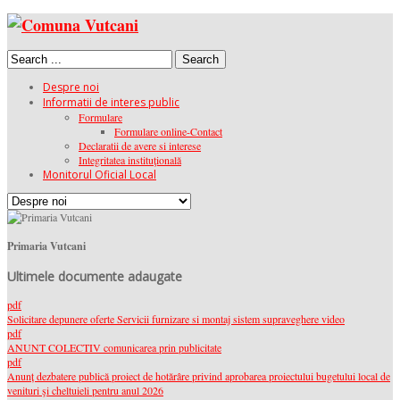
Search
Despre noi
Informatii de interes public
Formulare
Formulare online-Contact
Declaratii de avere si interese
Integritatea instituţională
Monitorul Oficial Local
Primaria Vutcani
Ultimele documente adaugate
pdf
Solicitare depunere oferte Servicii furnizare si montaj sistem supraveghere video
pdf
ANUNT COLECTIV comunicarea prin publicitate
pdf
Anunț dezbatere publică proiect de hotărâre privind aprobarea proiectului bugetului local de
venituri şi cheltuieli pentru anul 2026