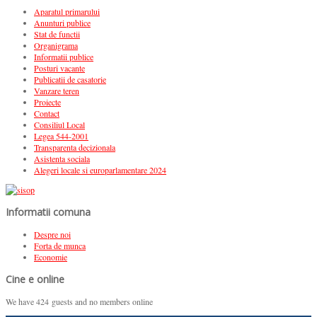
Aparatul primarului
Anunturi publice
Stat de functii
Organigrama
Informatii publice
Posturi vacante
Publicatii de casatorie
Vanzare teren
Proiecte
Contact
Consiliul Local
Legea 544-2001
Transparenta decizionala
Asistenta sociala
Alegeri locale si europarlamentare 2024
Informatii comuna
Despre noi
Forta de munca
Economie
Cine e online
We have 424 guests and no members online