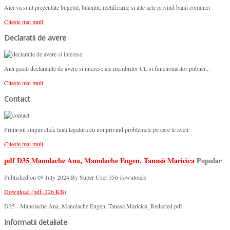
Aici va sunt prezentate bugetul, bilantul, rectificarile si alte acte privind banii comunei
Citeste mai mult
Declaratii de avere
Aici gasiti declaratiile de avere si interese ale membrilor CL si functionarilor publici...
Citeste mai mult
Contact
Printr-un singur click luati legatura cu noi privind problemele pe care le aveti
Citeste mai mult
pdf
D35 Manolache Ana, Manolache Eugen, Tanasă Maricica
Popular
Published on 09 July 2024
By
Super User
356 downloads
Download
(
pdf,
226 KB
)
D35 - Manolache Ana, Manolache Eugen, Tanasă Maricica_Redacted.pdf
Informatii detaliate