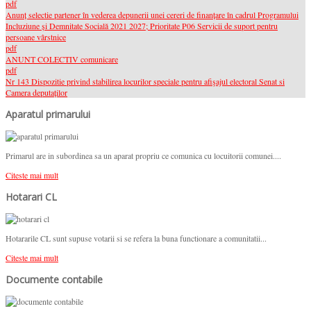
pdf
Anunț selectie partener în vederea depunerii unei cereri de finanțare în cadrul Programului
Incluziune și Demnitate Socială 2021 2027; Prioritate P06 Servicii de suport pentru
persoane vârstnice
pdf
ANUNT COLECTIV comunicare
pdf
Nr 143 Dispozitie privind stabilirea locurilor speciale pentru afişajul electoral Senat si
Camera deputaților
Aparatul primarului
Primarul are in subordinea sa un aparat propriu ce comunica cu locuitorii comunei....
Citeste mai mult
Hotarari CL
Hotararile CL sunt supuse votarii si se refera la buna functionare a comunitatii...
Citeste mai mult
Documente contabile